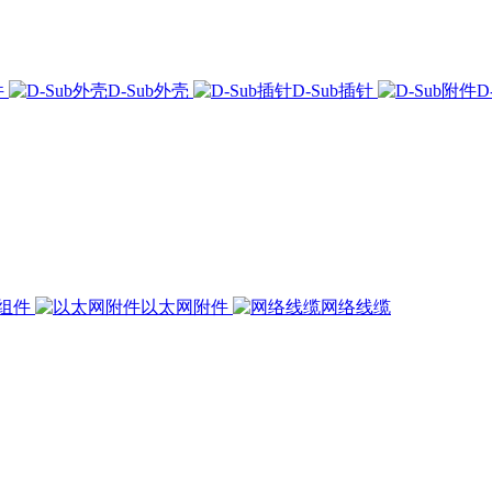
件
D-Sub外壳
D-Sub插针
D
组件
以太网附件
网络线缆