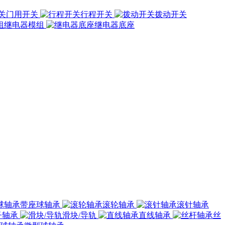
门用开关
行程开关
拨动开关
继电器模组
继电器底座
带座球轴承
滚轮轴承
滚针轴承
子轴承
滑块/导轨
直线轴承
丝