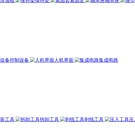
润滑油脂
保持架
紧固套
轴承座
控制设备
人机界面
集成电路
组装工具
拆卸工具
剥线工具
压