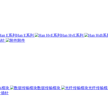
Han E系列
Han HvE系列
插针
附件
00A模块
数据传输模块
光纤传输
插针