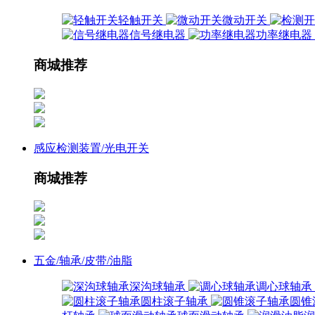
轻触开关
微动开关
信号继电器
功率继电器
商城推荐
感应检测装置/光电开关
商城推荐
五金/轴承/皮带/油脂
深沟球轴承
调心球轴承
圆柱滚子轴承
圆锥