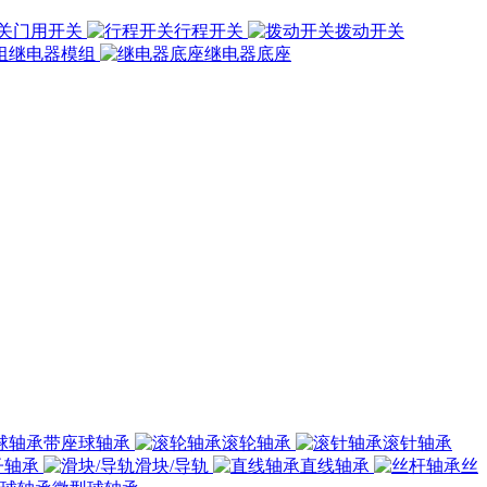
门用开关
行程开关
拨动开关
继电器模组
继电器底座
带座球轴承
滚轮轴承
滚针轴承
子轴承
滑块/导轨
直线轴承
丝