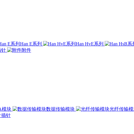
Han E系列
Han HvE系列
插针
附件
00A模块
数据传输模块
光纤传输
插针