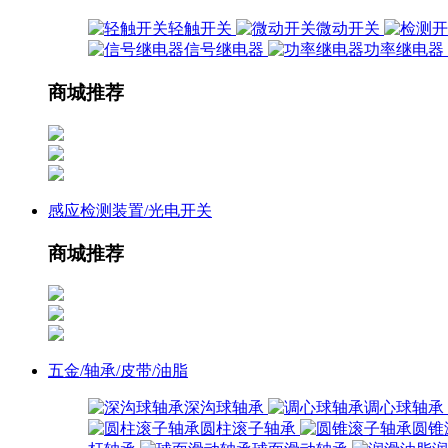
轻触开关
微动开关
信号继电器
功率继电器
商城推荐
感应检测装置/光电开关
商城推荐
五金/轴承/皮带/油脂
深沟球轴承
调心球轴承
圆柱滚子轴承
圆锥