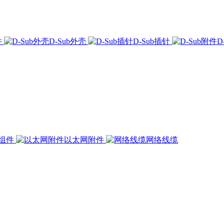
件
D-Sub外壳
D-Sub插针
D
组件
以太网附件
网络线缆