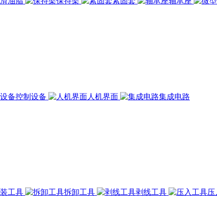
润滑油脂
保持架
紧固套
轴承座
控制设备
人机界面
集成电路
组装工具
拆卸工具
剥线工具
压