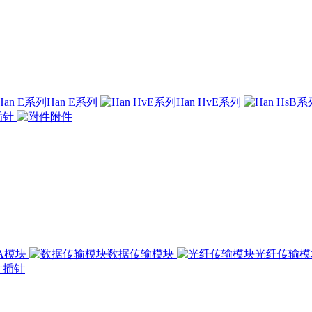
Han E系列
Han HvE系列
插针
附件
00A模块
数据传输模块
光纤传输
插针