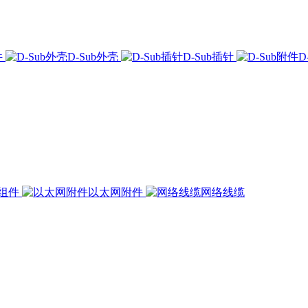
件
D-Sub外壳
D-Sub插针
D
组件
以太网附件
网络线缆