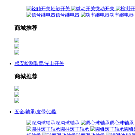
轻触开关
微动开关
信号继电器
功率继电器
商城推荐
感应检测装置/光电开关
商城推荐
五金/轴承/皮带/油脂
深沟球轴承
调心球轴承
圆柱滚子轴承
圆锥