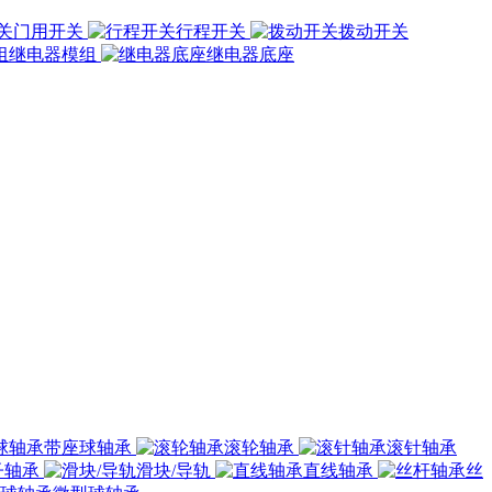
门用开关
行程开关
拨动开关
继电器模组
继电器底座
带座球轴承
滚轮轴承
滚针轴承
子轴承
滑块/导轨
直线轴承
丝