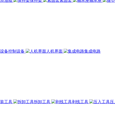
润滑油脂
保持架
紧固套
轴承座
控制设备
人机界面
集成电路
组装工具
拆卸工具
剥线工具
压