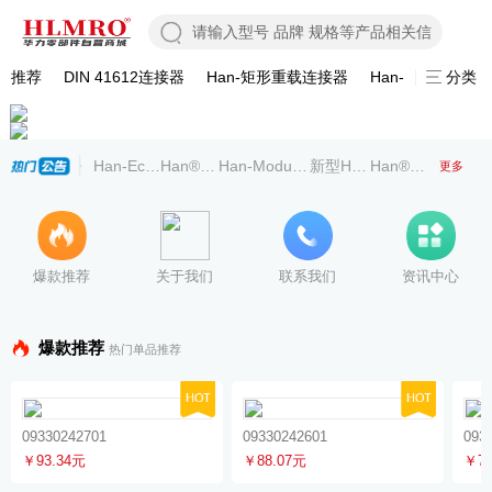
推荐
DIN 41612连接器
Han-矩形重载连接器
Han-模块化连接
分类
Han-Eco® Outdoor：非常适合户外应用的耐气候型密封
Han®HPR HPTC:恶劣环境下变压器的性能提升
Han-Modular® - 用于面向未来
新型Ha-VIS eCon交
Han® Push-
更多
爆款推荐
关于我们
联系我们
资讯中心
爆款推荐
热门单品推荐
09330242701
09330242601
093
￥93.34元
￥88.07元
￥77