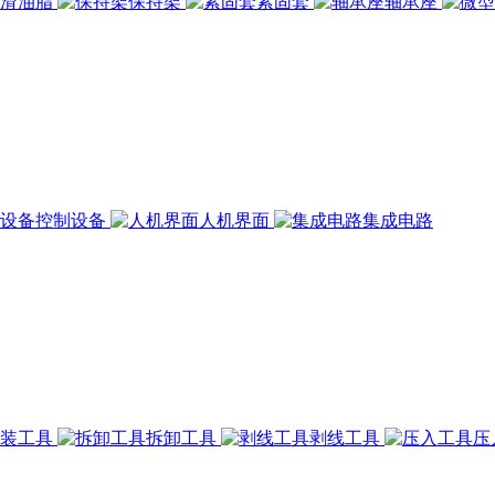
润滑油脂
保持架
紧固套
轴承座
控制设备
人机界面
集成电路
组装工具
拆卸工具
剥线工具
压