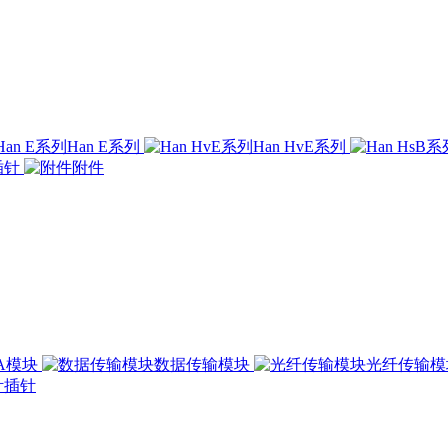
Han E系列
Han HvE系列
插针
附件
00A模块
数据传输模块
光纤传输
插针