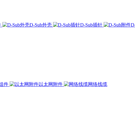
件
D-Sub外壳
D-Sub插针
D
组件
以太网附件
网络线缆