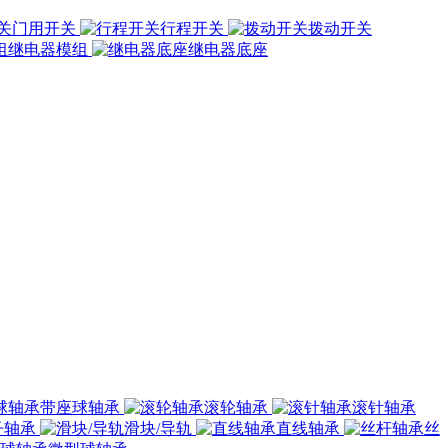
门用开关
行程开关
拨动开关
继电器模组
继电器底座
带座球轴承
滚轮轴承
滚针轴承
子轴承
滑块/导轨
直线轴承
丝