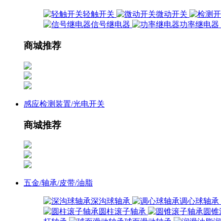
轻触开关
微动开关
信号继电器
功率继电器
商城推荐
感应检测装置/光电开关
商城推荐
五金/轴承/皮带/油脂
深沟球轴承
调心球轴承
圆柱滚子轴承
圆锥