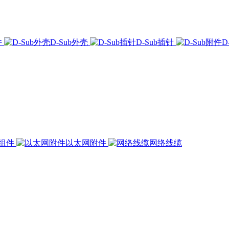
件
D-Sub外壳
D-Sub插针
D
组件
以太网附件
网络线缆