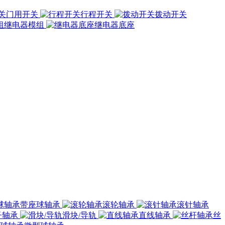
门用开关
行程开关
拨动开关
继电器模组
继电器底座
带座球轴承
滚轮轴承
滚针轴承
子轴承
滑块/导轨
直线轴承
丝