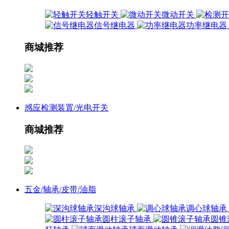
轻触开关
微动开关
信号继电器
功率继电器
商城推荐
感应检测装置/光电开关
商城推荐
五金/轴承/皮带/油脂
深沟球轴承
调心球轴承
圆柱滚子轴承
圆锥