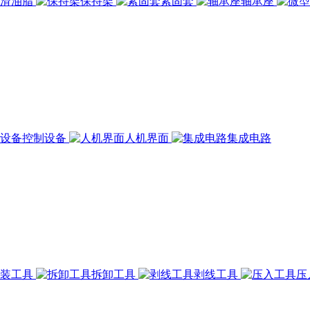
润滑油脂
保持架
紧固套
轴承座
控制设备
人机界面
集成电路
组装工具
拆卸工具
剥线工具
压