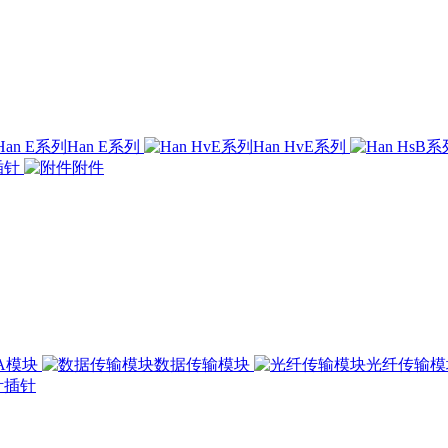
Han E系列
Han HvE系列
插针
附件
00A模块
数据传输模块
光纤传输
插针