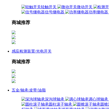
轻触开关
微动开关
信号继电器
功率继电器
商城推荐
感应检测装置/光电开关
商城推荐
五金/轴承/皮带/油脂
深沟球轴承
调心球轴承
圆柱滚子轴承
圆锥