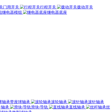
门用开关
行程开关
拨动开关
继电器模组
继电器底座
带座球轴承
滚轮轴承
滚针轴承
子轴承
滑块/导轨
直线轴承
丝