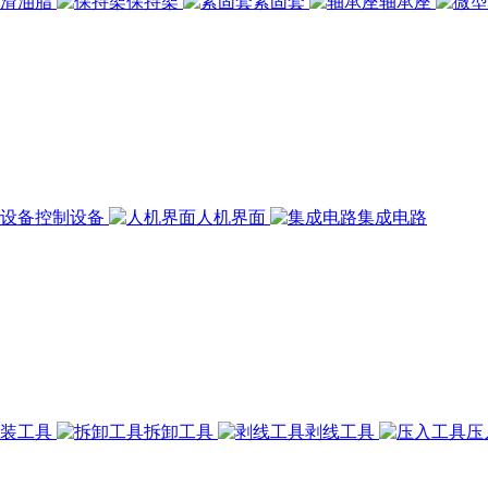
润滑油脂
保持架
紧固套
轴承座
控制设备
人机界面
集成电路
组装工具
拆卸工具
剥线工具
压