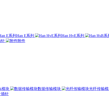
Han E系列
Han HvE系列
插针
附件
00A模块
数据传输模块
光纤传输
插针