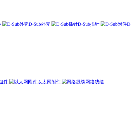
件
D-Sub外壳
D-Sub插针
D
组件
以太网附件
网络线缆