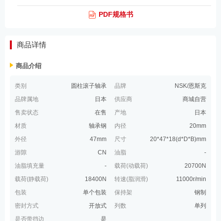
PDF规格书
商品详情
商品介绍
类别
圆柱滚子轴承
品牌
NSK/恩斯克
品牌属地
日本
供应商
商城自营
售卖状态
在售
产地
日本
材质
轴承钢
内径
20mm
外径
47mm
尺寸
20*47*18(d*D*B)mm
游隙
CN
油脂
-
油脂填充量
-
载荷(动载荷)
20700N
载荷(静载荷)
18400N
转速(脂润滑)
11000r/min
包装
单个包装
保持架
钢制
密封方式
开放式
列数
单列
是否带挡边
是