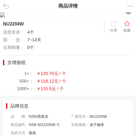
商品详情
返回
NU2204W
分享
收藏
现货库存：
4个
期 货：
7~14天
近期销量：
0个
含增值税
1+：
￥120.75元 / 个
500+：
￥118.12元 / 个
1000+：
￥115.5元 / 个
品牌信息
品 牌：
NSK/恩斯克
厂家型号：
NU2204W
商品编号：
NSK-NU2204W--5
封装规格：
滚子轴承
包装方式：
散装