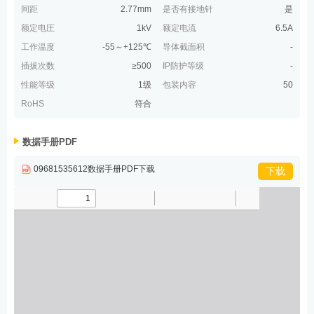
间距
2.77mm
是否有接地针
是
额定电圧
1kV
额定电流
6.5A
工作温度
-55～+125℃
导体截面积
-
插拔次数
≥500
IP防护等级
-
性能等级
1级
包装内容
50
RoHS
符合
数据手册PDF
09681535612数据手册PDF下载
下载