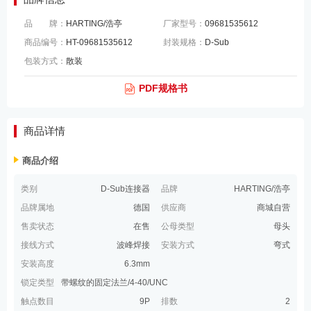
品 牌：
HARTING/浩亭
厂家型号：
09681535612
商品编号：
HT-09681535612
封装规格：
D-Sub
包装方式：
散装
PDF规格书
商品详情
商品介绍
类别
D-Sub连接器
品牌
HARTING/浩亭
品牌属地
德国
供应商
商城自营
售卖状态
在售
公母类型
母头
接线方式
波峰焊接
安装方式
弯式
安装高度
6.3mm
锁定类型
带螺纹的固定法兰/4-40/UNC
触点数目
9P
排数
2