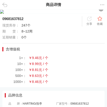
商品详情
返回
09681637812
分享
收藏
现货库存：
247个
期 货：
8~12周
近期销量：
0个
含增值税
1+：
￥9.46元 / 个
10+：
￥8.99元 / 个
100+：
￥8.81元 / 个
500+：
￥8.63元 / 个
1000+：
￥8.46元 / 个
品牌信息
品 牌：
HARTING/浩亭
厂家型号：
09681637812