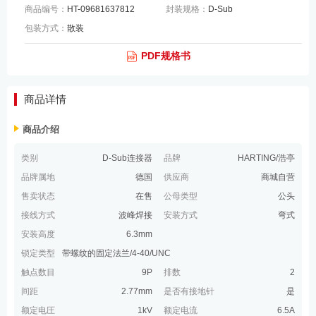
商品编号：
HT-09681637812
封装规格：
D-Sub
包装方式：
散装
PDF规格书
商品详情
商品介绍
类别
D-Sub连接器
品牌
HARTING/浩亭
品牌属地
德国
供应商
商城自营
售卖状态
在售
公母类型
公头
接线方式
波峰焊接
安装方式
弯式
安装高度
6.3mm
锁定类型
带螺纹的固定法兰/4-40/UNC
触点数目
9P
排数
2
间距
2.77mm
是否有接地针
是
额定电圧
1kV
额定电流
6.5A