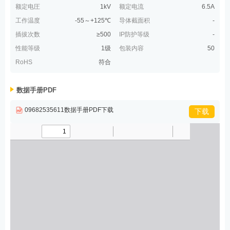
额定电圧
1kV
额定电流
6.5A
工作温度
-55～+125℃
导体截面积
-
插拔次数
≥500
IP防护等级
-
性能等级
1级
包装内容
50
RoHS
符合
数据手册PDF
09682535611数据手册PDF下载
下载