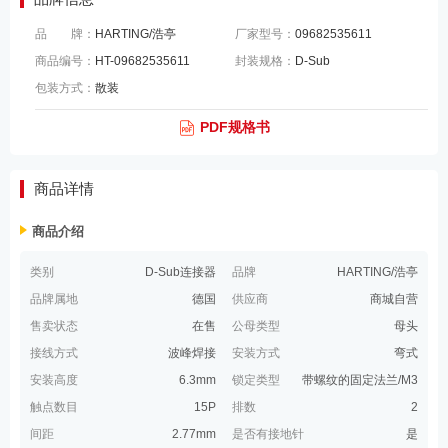
品 牌：
HARTING/浩亭
厂家型号：
09682535611
商品编号：
HT-09682535611
封装规格：
D-Sub
包装方式：
散装
PDF规格书
商品详情
商品介绍
类别
D-Sub连接器
品牌
HARTING/浩亭
品牌属地
德国
供应商
商城自营
售卖状态
在售
公母类型
母头
接线方式
波峰焊接
安装方式
弯式
安装高度
6.3mm
锁定类型
带螺纹的固定法兰/M3
触点数目
15P
排数
2
间距
2.77mm
是否有接地针
是