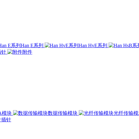
Han E系列
Han HvE系列
插针
附件
00A模块
数据传输模块
光纤传输
插针