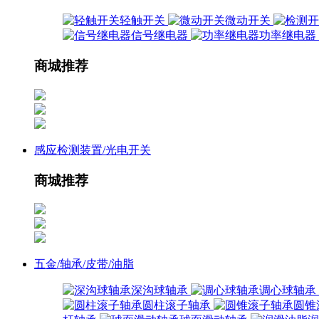
轻触开关
微动开关
信号继电器
功率继电器
商城推荐
感应检测装置/光电开关
商城推荐
五金/轴承/皮带/油脂
深沟球轴承
调心球轴承
圆柱滚子轴承
圆锥