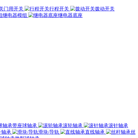
门用开关
行程开关
拨动开关
继电器模组
继电器底座
带座球轴承
滚轮轴承
滚针轴承
子轴承
滑块/导轨
直线轴承
丝