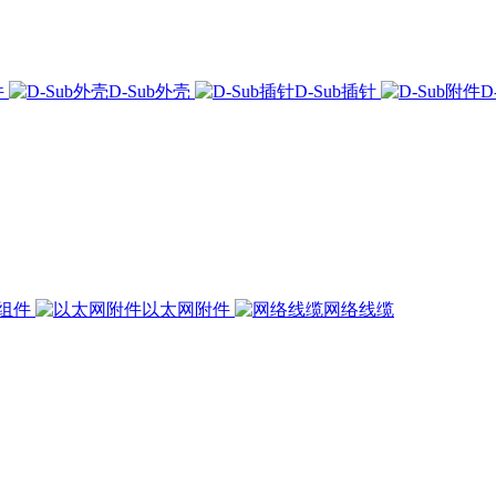
件
D-Sub外壳
D-Sub插针
D
组件
以太网附件
网络线缆