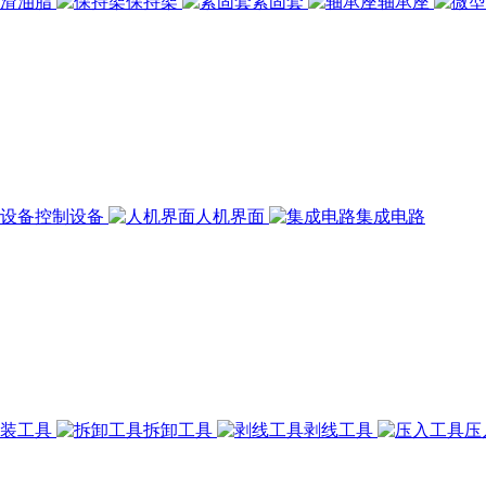
润滑油脂
保持架
紧固套
轴承座
控制设备
人机界面
集成电路
组装工具
拆卸工具
剥线工具
压