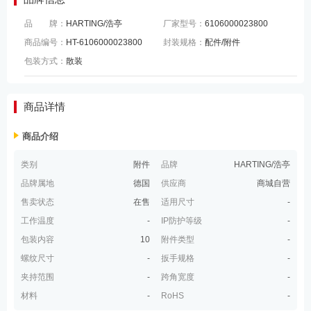
品 牌：
HARTING/浩亭
厂家型号：
6106000023800
商品编号：
HT-6106000023800
封装规格：
配件/附件
包装方式：
散装
商品详情
商品介绍
类别
附件
品牌
HARTING/浩亭
品牌属地
德国
供应商
商城自营
售卖状态
在售
适用尺寸
-
工作温度
-
IP防护等级
-
包装内容
10
附件类型
-
螺纹尺寸
-
扳手规格
-
夹持范围
-
跨角宽度
-
材料
-
RoHS
-