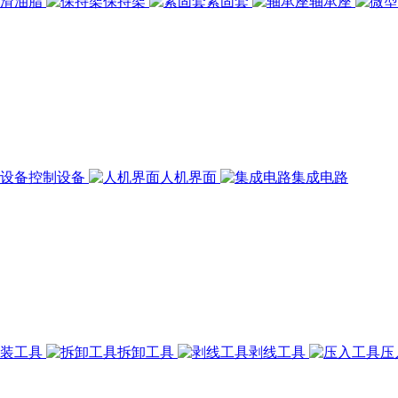
润滑油脂
保持架
紧固套
轴承座
控制设备
人机界面
集成电路
组装工具
拆卸工具
剥线工具
压