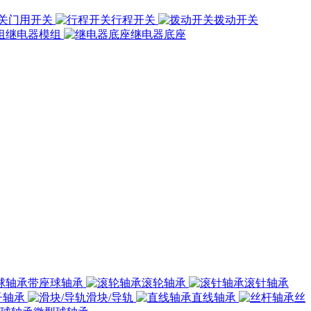
门用开关
行程开关
拨动开关
继电器模组
继电器底座
带座球轴承
滚轮轴承
滚针轴承
子轴承
滑块/导轨
直线轴承
丝