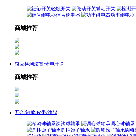
轻触开关
微动开关
信号继电器
功率继电器
商城推荐
感应检测装置/光电开关
商城推荐
五金/轴承/皮带/油脂
深沟球轴承
调心球轴承
圆柱滚子轴承
圆锥