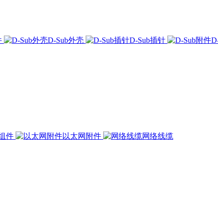
件
D-Sub外壳
D-Sub插针
D
组件
以太网附件
网络线缆