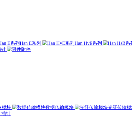
Han E系列
Han HvE系列
插针
附件
00A模块
数据传输模块
光纤传输
插针