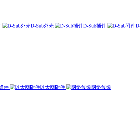
件
D-Sub外壳
D-Sub插针
D
组件
以太网附件
网络线缆