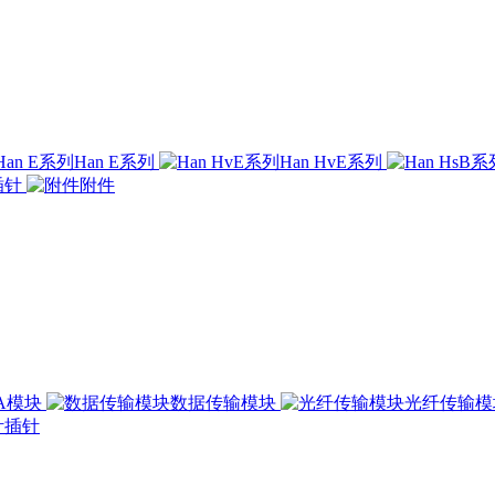
Han E系列
Han HvE系列
插针
附件
00A模块
数据传输模块
光纤传输
插针