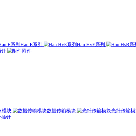
Han E系列
Han HvE系列
插针
附件
00A模块
数据传输模块
光纤传输
插针