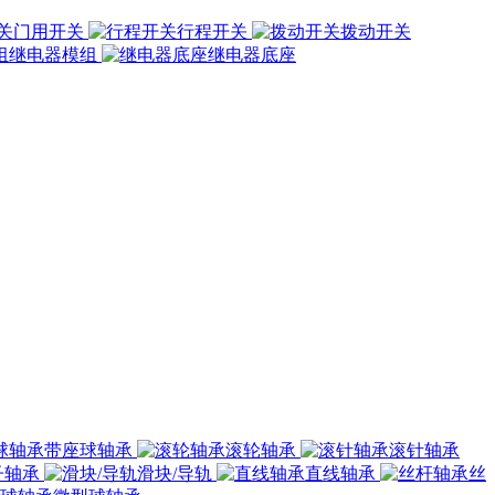
门用开关
行程开关
拨动开关
继电器模组
继电器底座
带座球轴承
滚轮轴承
滚针轴承
子轴承
滑块/导轨
直线轴承
丝