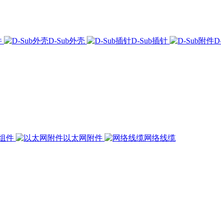
件
D-Sub外壳
D-Sub插针
D
组件
以太网附件
网络线缆