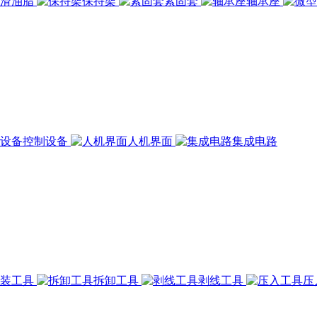
润滑油脂
保持架
紧固套
轴承座
控制设备
人机界面
集成电路
组装工具
拆卸工具
剥线工具
压