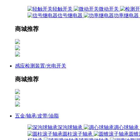
轻触开关
微动开关
信号继电器
功率继电器
商城推荐
感应检测装置/光电开关
商城推荐
五金/轴承/皮带/油脂
深沟球轴承
调心球轴承
圆柱滚子轴承
圆锥