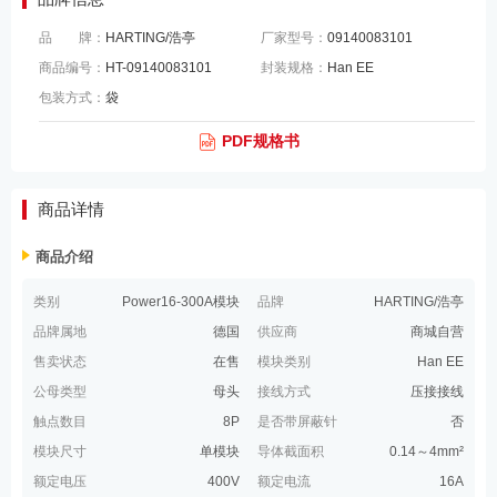
品 牌：
HARTING/浩亭
厂家型号：
09140083101
商品编号：
HT-09140083101
封装规格：
Han EE
包装方式：
袋
PDF规格书
商品详情
商品介绍
类别
Power16-300A模块
品牌
HARTING/浩亭
品牌属地
德国
供应商
商城自营
售卖状态
在售
模块类别
Han EE
公母类型
母头
接线方式
压接接线
触点数目
8P
是否带屏蔽针
否
模块尺寸
单模块
导体截面积
0.14～4mm²
额定电压
400V
额定电流
16A