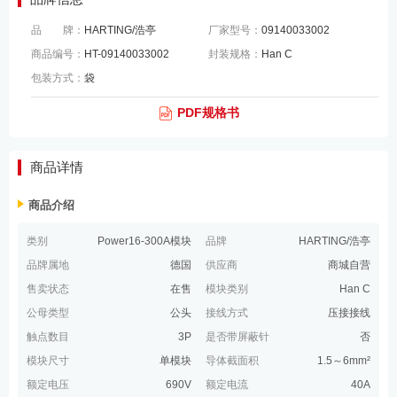
品 牌：
HARTING/浩亭
厂家型号：
09140033002
商品编号：
HT-09140033002
封装规格：
Han C
包装方式：
袋
PDF规格书
商品详情
商品介绍
类别
Power16-300A模块
品牌
HARTING/浩亭
品牌属地
德国
供应商
商城自营
售卖状态
在售
模块类别
Han C
公母类型
公头
接线方式
压接接线
触点数目
3P
是否带屏蔽针
否
模块尺寸
单模块
导体截面积
1.5～6mm²
额定电压
690V
额定电流
40A