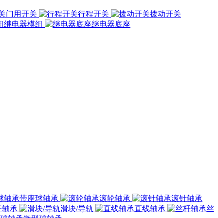
门用开关
行程开关
拨动开关
继电器模组
继电器底座
带座球轴承
滚轮轴承
滚针轴承
子轴承
滑块/导轨
直线轴承
丝