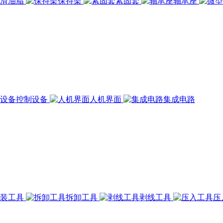
润滑油脂
保持架
紧固套
轴承座
控制设备
人机界面
集成电路
组装工具
拆卸工具
剥线工具
压