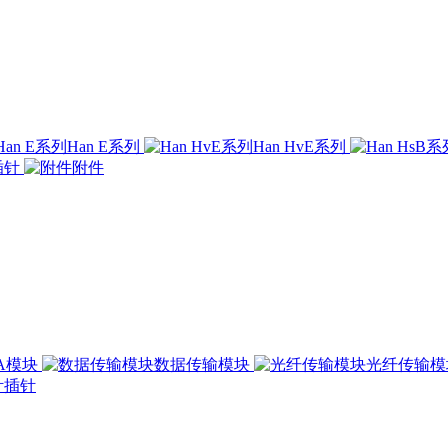
Han E系列
Han HvE系列
插针
附件
00A模块
数据传输模块
光纤传输
插针