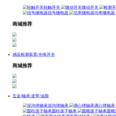
轻触开关
微动开关
信号继电器
功率继电器
商城推荐
感应检测装置/光电开关
商城推荐
五金/轴承/皮带/油脂
深沟球轴承
调心球轴承
圆柱滚子轴承
圆锥