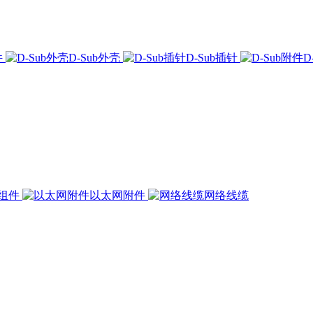
件
D-Sub外壳
D-Sub插针
D
组件
以太网附件
网络线缆