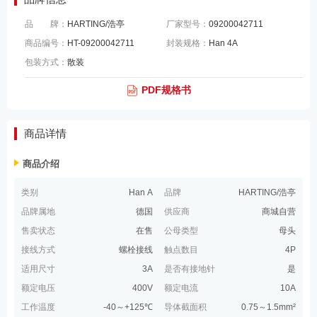
品 牌：
HARTING/浩亭
厂家型号：
09200042711
商品编号：
HT-09200042711
封装规格：
Han 4A
包装方式：
散装
PDF规格书
商品详情
商品介绍
类别
Han A
品牌
HARTING/浩亭
品牌属地
德国
供应商
商城自营
售卖状态
在售
公母类型
母头
接线方式
螺栓接线
触点数目
4P
适用尺寸
3A
是否有接地针
是
额定电压
400V
额定电流
10A
工作温度
-40～+125℃
导体截面积
0.75～1.5mm²