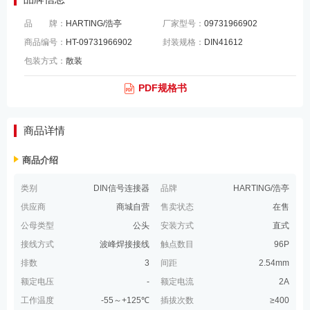
品 牌：
HARTING/浩亭
厂家型号：
09731966902
商品编号：
HT-09731966902
封装规格：
DIN41612
包装方式：
散装
PDF规格书
商品详情
商品介绍
类别
DIN信号连接器
品牌
HARTING/浩亭
供应商
商城自营
售卖状态
在售
公母类型
公头
安装方式
直式
接线方式
波峰焊接接线
触点数目
96P
排数
3
间距
2.54mm
额定电压
-
额定电流
2A
工作温度
-55～+125℃
插拔次数
≥400