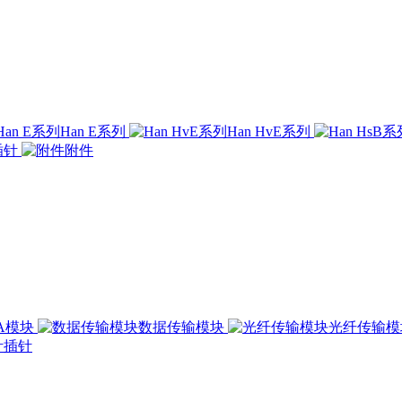
Han E系列
Han HvE系列
插针
附件
00A模块
数据传输模块
光纤传输
插针