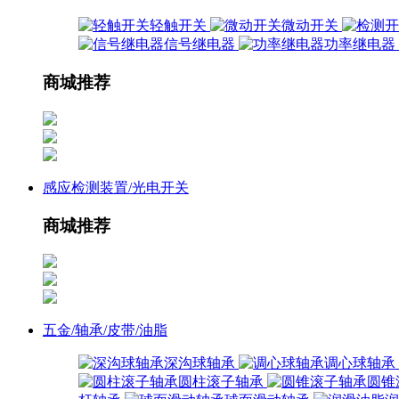
轻触开关
微动开关
信号继电器
功率继电器
商城推荐
感应检测装置/光电开关
商城推荐
五金/轴承/皮带/油脂
深沟球轴承
调心球轴承
圆柱滚子轴承
圆锥