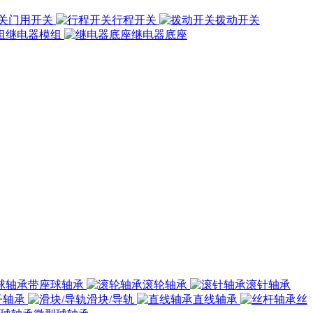
门用开关
行程开关
拨动开关
继电器模组
继电器底座
带座球轴承
滚轮轴承
滚针轴承
子轴承
滑块/导轨
直线轴承
丝