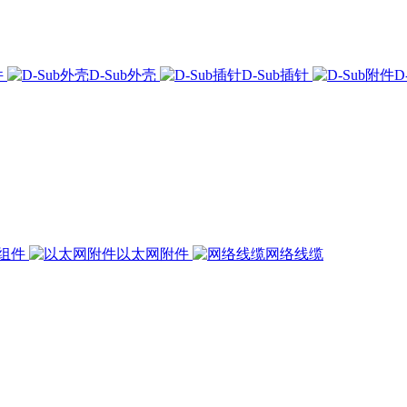
件
D-Sub外壳
D-Sub插针
D
组件
以太网附件
网络线缆