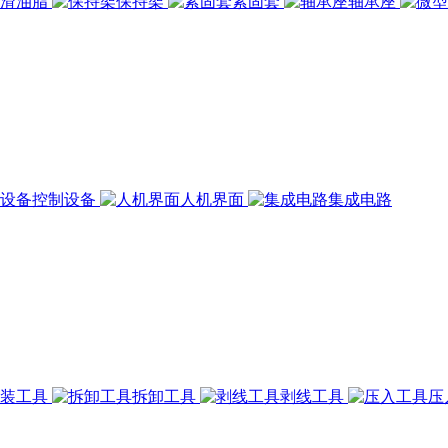
润滑油脂
保持架
紧固套
轴承座
控制设备
人机界面
集成电路
组装工具
拆卸工具
剥线工具
压