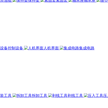
润滑油脂
保持架
紧固套
轴承座
控制设备
人机界面
集成电路
组装工具
拆卸工具
剥线工具
压