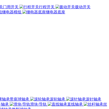
门用开关
行程开关
拨动开关
继电器模组
继电器底座
带座球轴承
滚轮轴承
滚针轴承
子轴承
滑块/导轨
直线轴承
丝