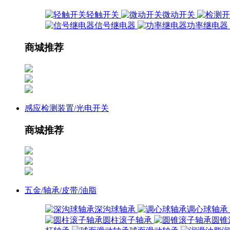
轻触开关
微动开关
信号继电器
功率继电器
商城推荐
感应检测装置/光电开关
商城推荐
五金/轴承/皮带/油脂
深沟球轴承
调心球轴承
圆柱滚子轴承
圆锥