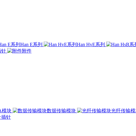
Han E系列
Han HvE系列
插针
附件
00A模块
数据传输模块
光纤传输
插针