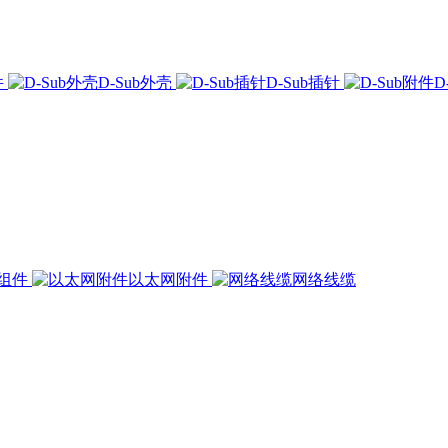
件
D-Sub外壳
D-Sub插针
D
组件
以太网附件
网络线缆