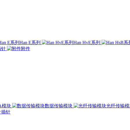
Han E系列
Han HvE系列
插针
附件
00A模块
数据传输模块
光纤传输
插针