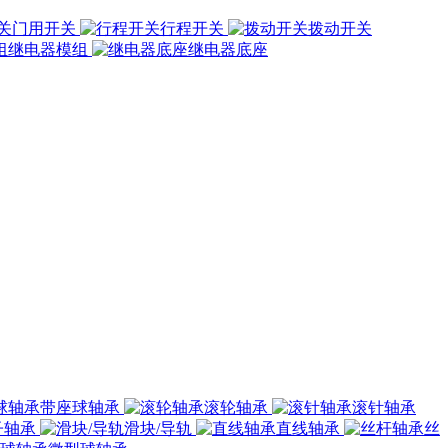
门用开关
行程开关
拨动开关
继电器模组
继电器底座
带座球轴承
滚轮轴承
滚针轴承
子轴承
滑块/导轨
直线轴承
丝