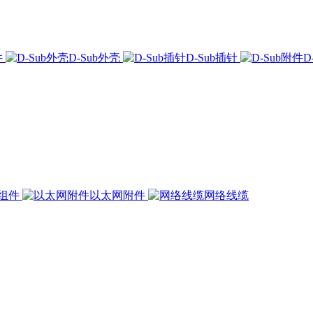
件
D-Sub外壳
D-Sub插针
D
组件
以太网附件
网络线缆