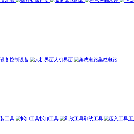
润滑油脂
保持架
紧固套
轴承座
控制设备
人机界面
集成电路
组装工具
拆卸工具
剥线工具
压