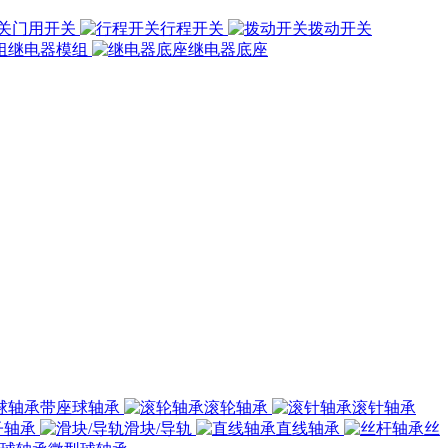
门用开关
行程开关
拨动开关
继电器模组
继电器底座
带座球轴承
滚轮轴承
滚针轴承
子轴承
滑块/导轨
直线轴承
丝