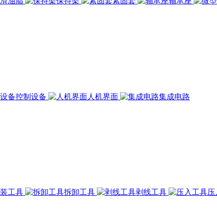
润滑油脂
保持架
紧固套
轴承座
控制设备
人机界面
集成电路
组装工具
拆卸工具
剥线工具
压