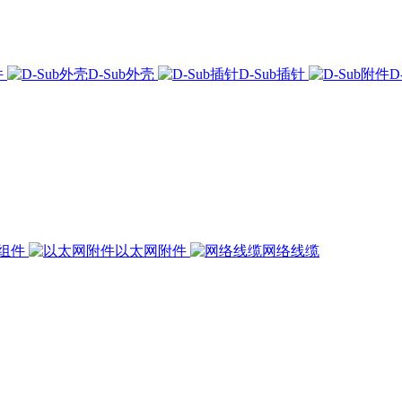
件
D-Sub外壳
D-Sub插针
D
组件
以太网附件
网络线缆