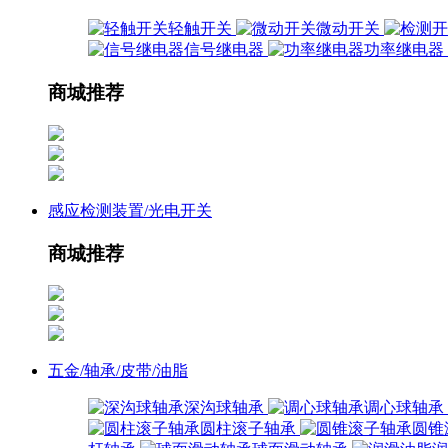
轻触开关
微动开关
信号继电器
功率继电器
商城推荐
感应检测装置/光电开关
商城推荐
五金/轴承/皮带/油脂
深沟球轴承
调心球轴承
圆柱滚子轴承
圆锥