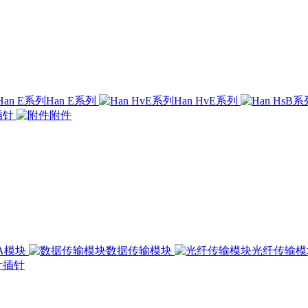
Han E系列
Han HvE系列
插针
附件
00A模块
数据传输模块
光纤传输
插针