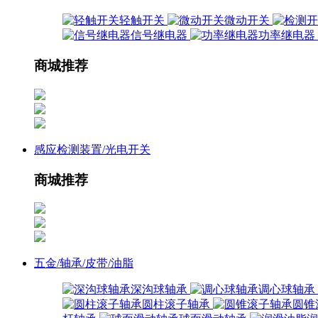
轻触开关
微动开关
信号继电器
功率继电器
商城推荐
感应检测装置/光电开关
商城推荐
五金/轴承/皮带/油脂
深沟球轴承
调心球轴承
圆柱滚子轴承
圆锥