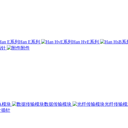
Han E系列
Han HvE系列
插针
附件
00A模块
数据传输模块
光纤传输
插针