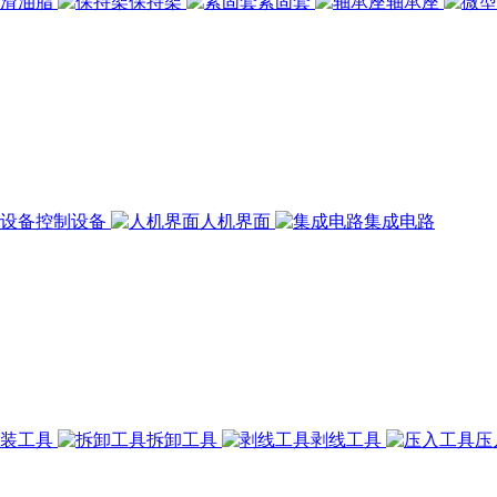
润滑油脂
保持架
紧固套
轴承座
控制设备
人机界面
集成电路
组装工具
拆卸工具
剥线工具
压