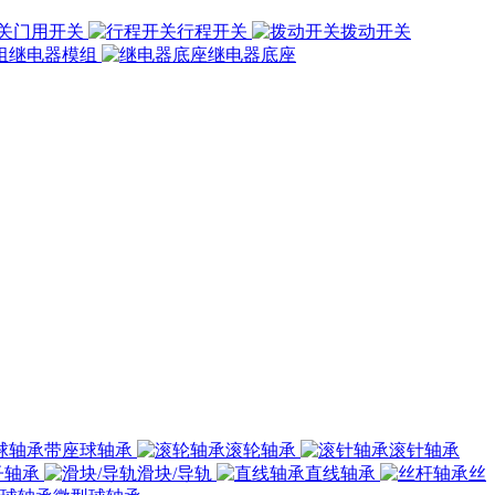
门用开关
行程开关
拨动开关
继电器模组
继电器底座
带座球轴承
滚轮轴承
滚针轴承
子轴承
滑块/导轨
直线轴承
丝