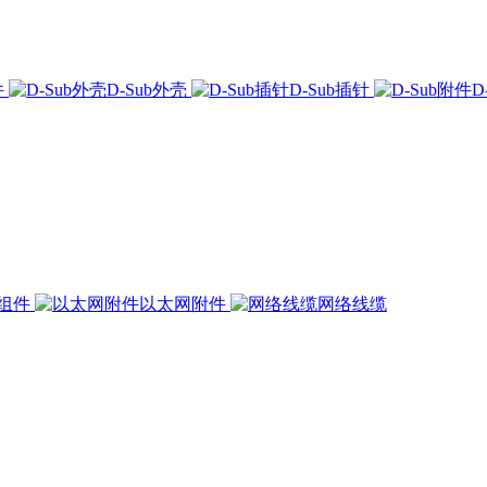
件
D-Sub外壳
D-Sub插针
D
组件
以太网附件
网络线缆