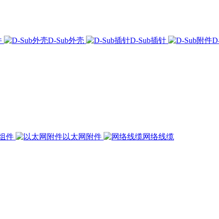
件
D-Sub外壳
D-Sub插针
D
组件
以太网附件
网络线缆