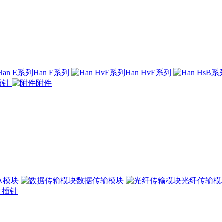
Han E系列
Han HvE系列
插针
附件
00A模块
数据传输模块
光纤传输
插针