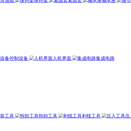
润滑油脂
保持架
紧固套
轴承座
控制设备
人机界面
集成电路
组装工具
拆卸工具
剥线工具
压