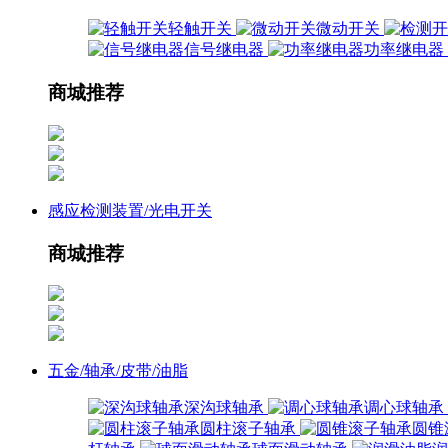
轻触开关
微动开关
信号继电器
功率继电器
商城推荐
感应检测装置/光电开关
商城推荐
五金/轴承/皮带/油脂
深沟球轴承
调心球轴承
圆柱滚子轴承
圆锥