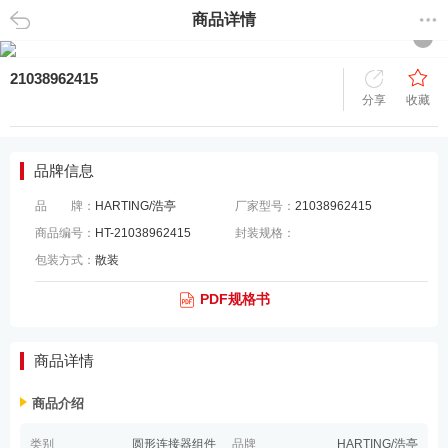
商品详情
返回
21038962415
分享
收藏
品牌信息
品 牌：
HARTING/浩亭
厂家型号：
21038962415
商品编号：
HT-21038962415
封装规格：
包装方式：
散装
PDF规格书
商品详情
商品介绍
类别
圆形连接器组件
品牌
HARTING/浩亭