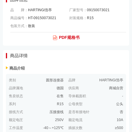
品 牌：
HARTING/浩亭
厂家型号：
09150073021
商品编号：
HT-09150073021
封装规格：
R15
包装方式：
散装
PDF规格书
商品详情
商品介绍
类别
圆形连接器
品牌
HARTING/浩亭
品牌属地
德国
供应商
商城自营
售卖状态
在售
导体截面积
-
系列
R15
公母类型
公头
接线方式
压接接线
是否有接地针
否
额定电圧
250V
额定电流
10A
工作温度
-40～+125℃
插拔次数
≥500