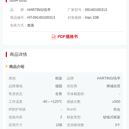
品 牌：
HARTING/浩亭
厂家型号：
09140100313
商品编号：
HT-09140100313
封装规格：
Han 10B
包装方式：
散装
PDF规格书
商品详情
商品介绍
类别
框架
品牌
HARTING/浩亭
品牌属地
德国
供应商
商城自营
售卖状态
在售
导体截面积
-
工作温度
-40～+125℃
插拔次数
≥500
IP防护等级
-
RoHS
符合
包装内容
2
框架类型
铰链式框架
应用尺寸
10B
支持模块数
3个