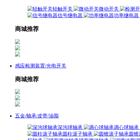
轻触开关
微动开关
信号继电器
功率继电器
商城推荐
感应检测装置/光电开关
商城推荐
五金/轴承/皮带/油脂
深沟球轴承
调心球轴承
圆柱滚子轴承
圆锥