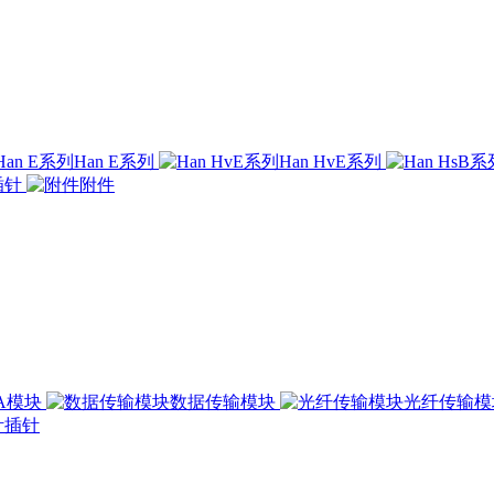
Han E系列
Han HvE系列
插针
附件
00A模块
数据传输模块
光纤传输
插针