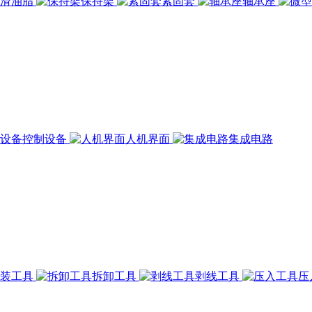
润滑油脂
保持架
紧固套
轴承座
控制设备
人机界面
集成电路
组装工具
拆卸工具
剥线工具
压