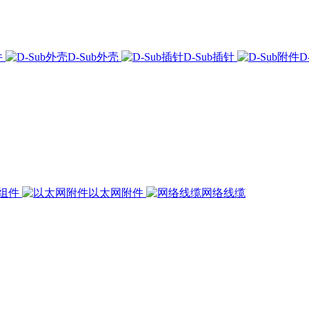
件
D-Sub外壳
D-Sub插针
D
组件
以太网附件
网络线缆