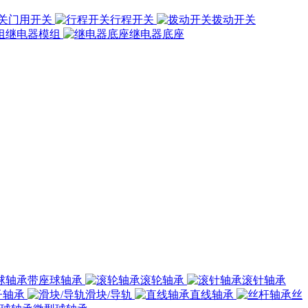
门用开关
行程开关
拨动开关
继电器模组
继电器底座
带座球轴承
滚轮轴承
滚针轴承
子轴承
滑块/导轨
直线轴承
丝